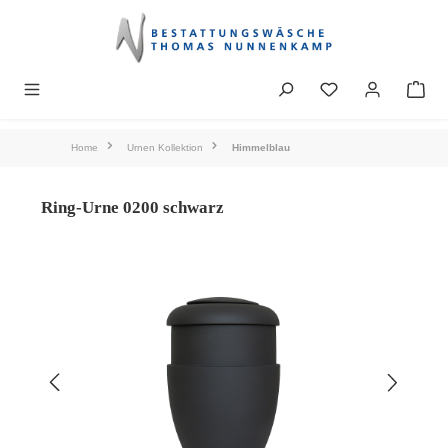
alt springen
Home
Urnen Kollektion
Himmelblau
Ring-Urne 0200 schwarz
Bildergalerie überspringen