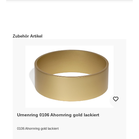
Produktgalerie überspringen
Zubehör Artikel
Urnenring 0106 Ahornring gold lackiert
0106 Ahornring gold lackiert