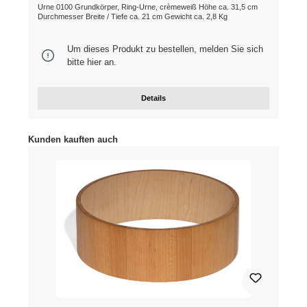
Urne 0100 Grundkörper, Ring-Urne, crèmeweiß Höhe ca. 31,5 cm
Durchmesser Breite / Tiefe ca. 21 cm Gewicht ca. 2,8 Kg
Um dieses Produkt zu bestellen, melden Sie sich
bitte
hier
an.
Details
Produktgalerie überspringen
Kunden kauften auch