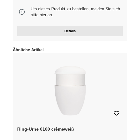
Um dieses Produkt zu bestellen, melden Sie sich
bitte
hier
an.
Details
Produktgalerie überspringen
Ähnliche Artikel
Ring-Urne 0100 crèmeweiß