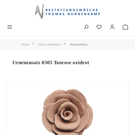
alt springen
Home
Urnen Kollektion
Himmelblau
Urnenzusatz 0305 Tonrose oxidrot
Bildergalerie überspringen