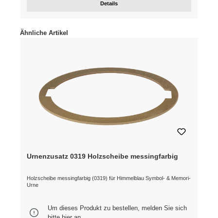
Details
Produktgalerie überspringen
Ähnliche Artikel
Urnenzusatz 0319 Holzscheibe messingfarbig
Holzscheibe messingfarbig (0319) für Himmelblau Symbol- & Memori-
Urne
Um dieses Produkt zu bestellen, melden Sie sich
bitte
hier
an.