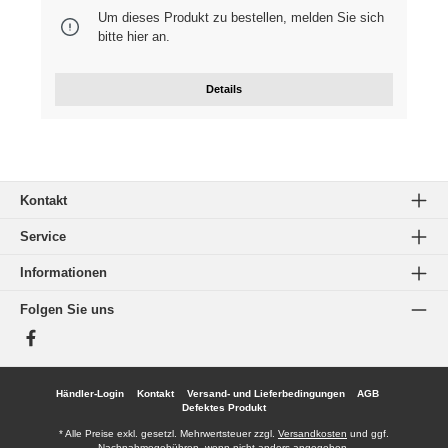
hellgrau (0085) und schwarz (0086). Höhe ca. 7 cm Durchmesser
Um dieses Produkt zu bestellen, melden Sie sich
Breite / Tiefe ca. 8 cm
bitte
hier
an.
Details
Kontakt
Service
Informationen
Folgen Sie uns
Facebook
Händler-Login
Kontakt
Versand- und Lieferbedingungen
AGB
Defektes Produkt
* Alle Preise exkl. gesetzl. Mehrwertsteuer zzgl.
Versandkosten
und ggf.
Nachnahmegebühren, wenn nicht anders angegeben.