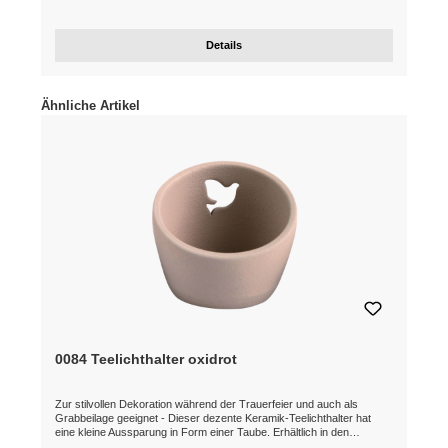
Details
Produktgalerie überspringen
Ähnliche Artikel
0084 Teelichthalter oxidrot
Zur stilvollen Dekoration während der Trauerfeier und auch als
Grabbeilage geeignet - Dieser dezente Keramik-Teelichthalter hat
eine kleine Aussparung in Form einer Taube. Erhältlich in den
Farbtönen der Himmelblau-Urnen: crèmeweiß (0083), oxidrot (0084),