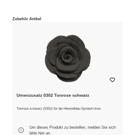
Produktgalerie überspringen
Zubehör Artikel
Urnenzusatz 0302 Tonrose schwarz
Tonrose schwarz (0302) für die Himmelblau Symbol-Urne
Um dieses Produkt zu bestellen, melden Sie sich
bitte
hier
an.