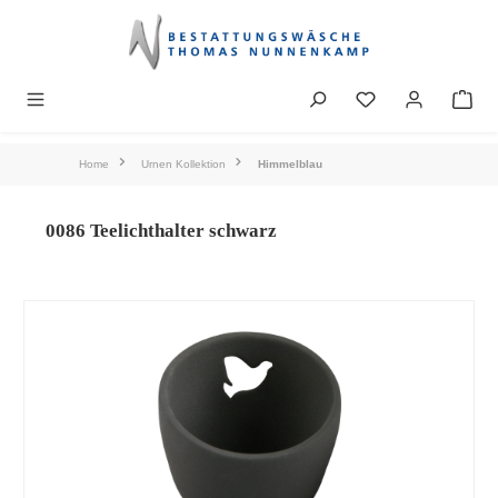
alt springen
Home
Urnen Kollektion
Himmelblau
0086 Teelichthalter schwarz
Bildergalerie überspringen