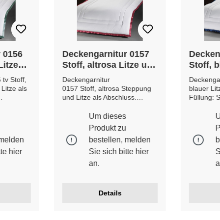
 0156
Deckengarnitur 0157
Decken
Litze
Stoff, altrosa Litze und
Stoff, 
Steppung
Steppu
tv Stoff,
Deckengarnitur
Deckengar
Litze als
0157 Stoff, altrosa Steppung
blauer Lit
und Litze als Abschluss.
Füllung: 
isch
Füllung: Polyesterwatte
***ökologi
N
***MADE IN GERMANY***
***MADE 
Um dieses
U
e Farb-
Etwaige Farb- und
Etwaige F
Produkt zu
P
ungen
Musterabweichungen möglich.
Musterab
 melden
bestellen, melden
b
tte
hier
Sie sich bitte
hier
S
an.
a
Details