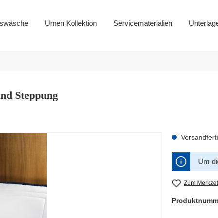
gswäsche
Urnen Kollektion
Servicematerialien
Unterlag
 und Steppung
Versandferti
Um die
Zum Merkzet
Produktnumm