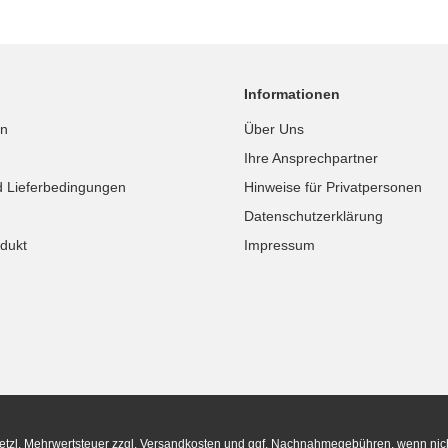
Informationen
in
Über Uns
Ihre Ansprechpartner
d Lieferbedingungen
Hinweise für Privatpersonen
Datenschutzerklärung
dukt
Impressum
setzl. Mehrwertsteuer zzgl.
Versandkosten
und ggf. Nachnahmegebühren, wenn nic