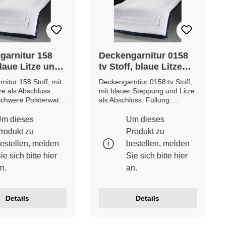
garnitur 158
Deckengarnitur 0158
blaue Litze und
tv Stoff, blaue Litze
ng
und Steppung
nitur 158 Stoff, mit
Deckengarntiur 0158 tv Stoff,
ze als Abschluss.
mit blauer Steppung und Litze
Schwere Polsterwatte
als Abschluss. Füllung:
sch geprüft***
Mischwatte ***ökologisch
IN GERMANY***
geprüft*** ***MADE IN
m dieses
Um dieses
arb- und
GERMANY*** Etwaige Farb-
rodukt zu
Produkt zu
weichungen möglich.
und Musterabweichungen
estellen, melden
bestellen, melden
möglich.
ie sich bitte
hier
Sie sich bitte
hier
n.
an.
Details
Details