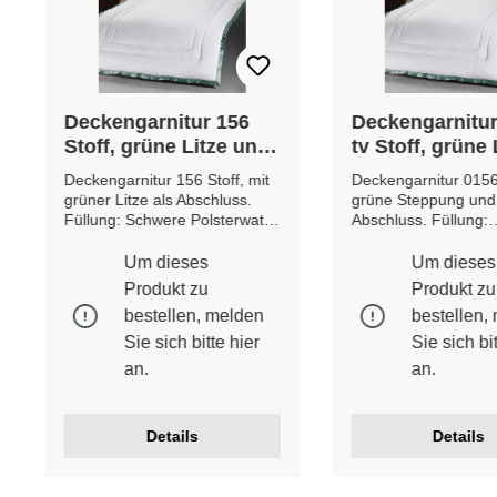
Deckengarnitur 156
Deckengarnitur
Stoff, grüne Litze und
tv Stoff, grüne 
Steppung
und Steppung
Deckengarnitur 156 Stoff, mit
Deckengarnitur 0156 
grüner Litze als Abschluss.
grüne Steppung und 
Füllung: Schwere Polsterwatte
Abschluss. Füllung:
***ökologisch geprüft***
Mischwatte ***ökolog
***MADE IN GERMANY***
geprüft*** ***MADE I
Um dieses
Um dieses
Etwaige Farb- und
GERMANY*** Etwaig
Produkt zu
Produkt zu
Musterabweichungen möglich.
und Musterabweich
bestellen, melden
bestellen,
möglich.
Sie sich bitte
hier
Sie sich bi
an.
an.
Details
Details