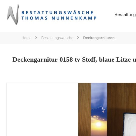
springen
Zur Hauptnavigation springen
Bestattun
Home
Bestattungswäsche
Deckengarnituren
Deckengarnitur 0158 tv Stoff, blaue Litze
Bildergalerie überspringen