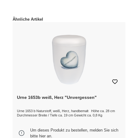
Produktgalerie überspringen
Ähnliche Artikel
Urne 1653b weiß, Herz "Unvergessen"
Urne 1653 b Naturstoff, weiß, Herz, handbemalt Höhe ca. 28 cm
Durchmesser Breite / Tiefe ca. 19 cm Gewicht ca. 0,8 Kg
Um dieses Produkt zu bestellen, melden Sie sich
bitte
hier
an.