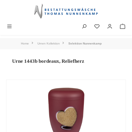
alt springen
Home
Urnen Kollektion
Selektion Nunnenkamp
Urne 1443b bordeaux, Reliefherz
Bildergalerie überspringen