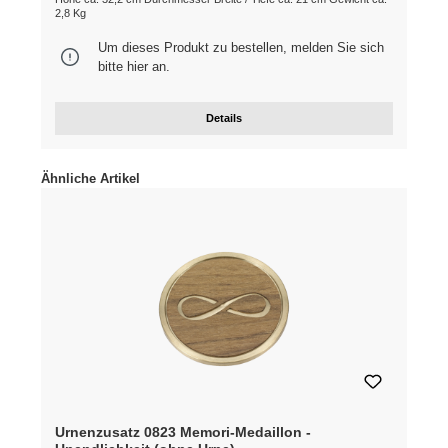
2,8 Kg
Um dieses Produkt zu bestellen, melden Sie sich
bitte
hier
an.
Details
Produktgalerie überspringen
Ähnliche Artikel
Urnenzusatz 0823 Memori-Medaillon -