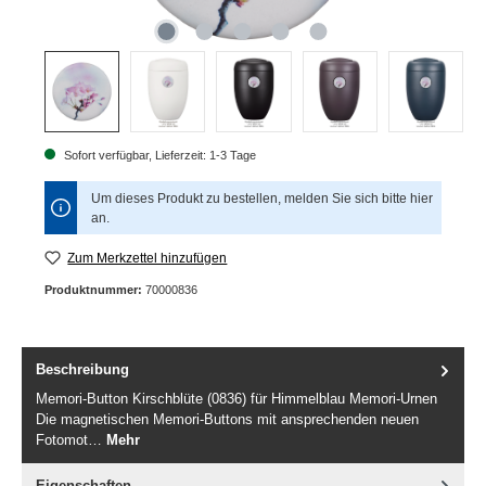
Sofort verfügbar, Lieferzeit: 1-3 Tage
Um dieses Produkt zu bestellen, melden Sie sich bitte
hier
an.
Zum Merkzettel hinzufügen
Produktnummer:
70000836
Beschreibung
Memori-Button Kirschblüte (0836) für Himmelblau Memori-Urnen
Die magnetischen Memori-Buttons mit ansprechenden neuen
Fotomot…
Mehr
Eigenschaften