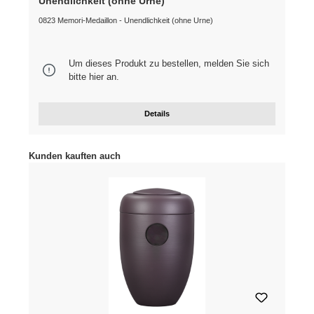
Unendlichkeit (ohne Urne)
0823 Memori-Medaillon - Unendlichkeit (ohne Urne)
Um dieses Produkt zu bestellen, melden Sie sich
bitte
hier
an.
Details
Produktgalerie überspringen
Kunden kauften auch