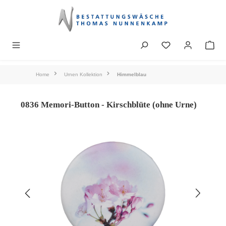
alt springen
Home
Urnen Kollektion
Himmelblau
0836 Memori-Button - Kirschblüte (ohne Urne)
Bildergalerie überspringen