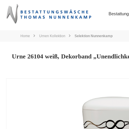
springen
Zur Hauptnavigation springen
Bestattun
Home
Urnen Kollektion
Selektion Nunnenkamp
Urne 26104 weiß, Dekorband „Unendlichke
Bildergalerie überspringen