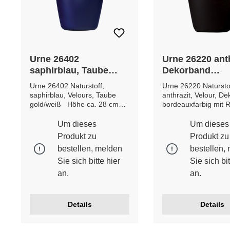
Urne 26402
Urne 26220 anth
saphirblau, Taube
Dekorband
gold/weiß
bordeauxfarbig
Urne 26402 Naturstoff,
Urne 26220 Natursto
Rose
saphirblau, Velours, Taube
anthrazit, Velour, D
gold/weiß Höhe ca. 28 cm
bordeauxfarbig mit
Durchmesser Breite / Tiefe ca.
Höhe ca. 28 cm Dur
21 cm Gewicht ca. 0,8 Kg
Breite / Tiefe ca. 21
Um dieses
Um dieses
Gewicht ca. 0,8 Kg
Produkt zu
Produkt zu
bestellen, melden
bestellen,
Sie sich bitte
hier
Sie sich bi
an.
an.
Details
Details