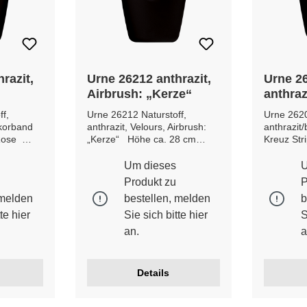
razit,
Urne 26212 anthrazit,
Urne 2
Airbrush: „Kerze“
anthraz
 mit
Kreuz,
ff,
Urne 26212 Naturstoff,
Urne 2620
ekorband
anthrazit, Velours, Airbrush:
anthrazit/
 Rose
„Kerze“ Höhe ca. 28 cm
Kreuz St
chmesser
Durchmesser Breite / Tiefe ca.
Höhe ca.
 cm
21 cm Gewicht ca. 0,8 Kg
Breite / T
Um dieses
U
Produkt zu
P
 melden
bestellen, melden
b
tte
hier
Sie sich bitte
hier
S
an.
a
Details