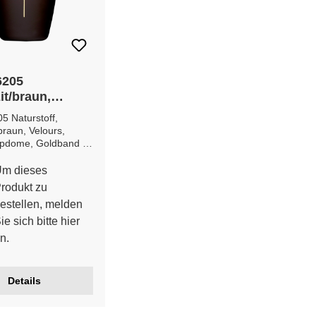
6205
it/braun,
 Goldband
5 Naturstoff,
braun, Velours,
ripdome, Goldband
 28 cm Durchmesser
iefe ca. 21 cm
m dieses
Gewicht ca. 0,8 Kg
rodukt zu
estellen, melden
ie sich bitte
hier
n.
Details