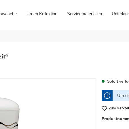
gswäsche
Urnen Kollektion
Servicematerialien
Unterlag
it“
Sofort verfü
Um die
Zum Merkzet
Produktnumm