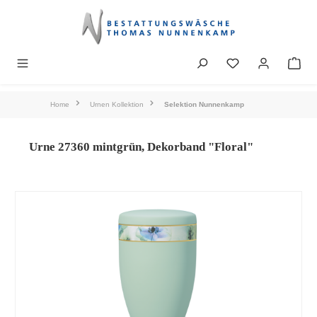
alt springen
Home
Urnen Kollektion
Selektion Nunnenkamp
Urne 27360 mintgrün, Dekorband "Floral"
Bildergalerie überspringen