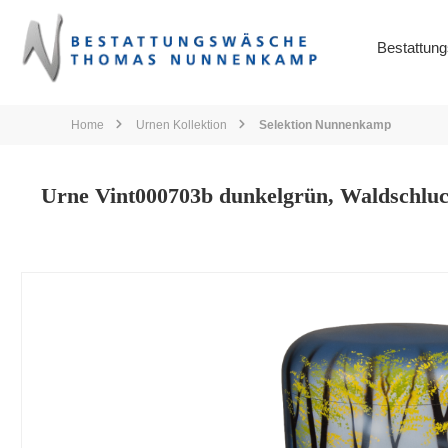
springen
Zur Hauptnavigation springen
Bestattun
Home
Urnen Kollektion
Selektion Nunnenkamp
Urne Vint000703b dunkelgrün, Waldschluc
Bildergalerie überspringen