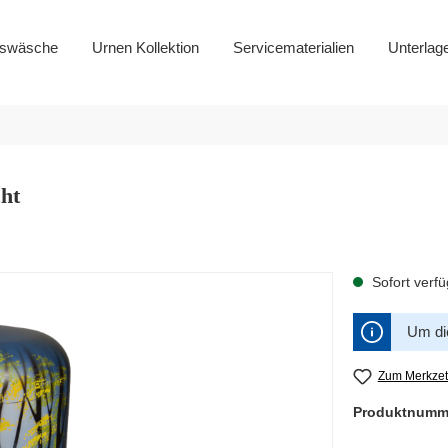
gswäsche
Urnen Kollektion
Servicematerialien
Unterlag
ht
Sofort verfü
Um die
Zum Merkzet
Produktnumm