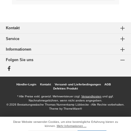
Kontakt
Service
Informationen
Folgen Sie uns
Facebook
Händler-Login
Kontakt
Versand- und Lieferbedingungen
AGB
Defektes Produkt
* Alle Preise exkl. gesetzl. Mehrwertsteuer zzgl.
Versandkosten
und ggf.
Nachnahmegebühren, wenn nicht anders angegeben.
© 2026 Bestattungswäsche Thomas Nunnenkamp Lübbecke - Alle Rechte vorbehalten.
Theme by
ThemeWare®
Diese Website verwendet Cookies, um eine bestmögliche Erfahrung bieten zu
können.
Mehr Informationen ...