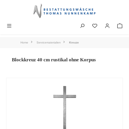
alt springen
Home
Servicematerialien
Kreuze
Blockkreuz 40 cm rustikal ohne Korpus
Bildergalerie überspringen