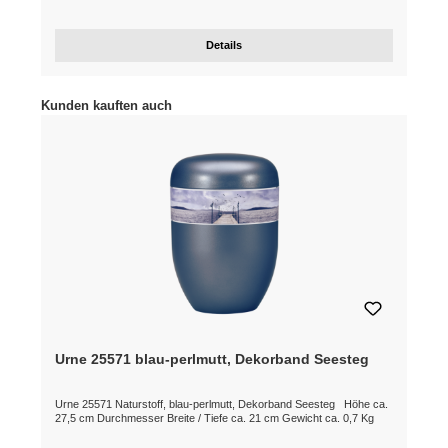
Details
Produktgalerie überspringen
Kunden kauften auch
Urne 25571 blau-perlmutt, Dekorband Seesteg
Urne 25571 Naturstoff, blau-perlmutt, Dekorband Seesteg Höhe ca.
27,5 cm Durchmesser Breite / Tiefe ca. 21 cm Gewicht ca. 0,7 Kg