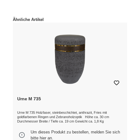
Produktgalerie überspringen
Ähnliche Artikel
Urne M 735
Urne M 735 Holzfaser, steinbeschichtet, anthrazit, Fries mit
goldfarbenen Ringen und Zebranoholzoptik Höhe ca. 30 cm
Durchmesser Breite / Tiefe ca. 19 cm Gewicht ca. 1,8 Kg
Um dieses Produkt zu bestellen, melden Sie sich
bitte
hier
an.