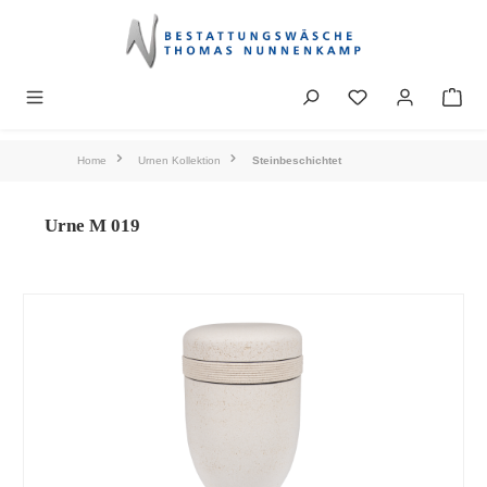
alt springen
Home
Urnen Kollektion
Steinbeschichtet
Urne M 019
Bildergalerie überspringen