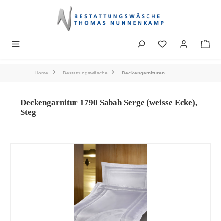
alt springen
Home
Bestattungswäsche
Deckengarnituren
Deckengarnitur 1790 Sabah Serge (weisse Ecke),
Steg
Bildergalerie überspringen