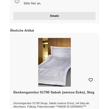
bitte
hier
an.
Details
Produktgalerie überspringen
Ähnliche Artikel
Deckengarnitur 01790 Sabah (weisse Ecke), Steg
Deckengarnitur 01790 Serge, Sabah (weisse Ecke), mit Steg als
Abschluss. Füllung: Polyesterwatte ***MADE IN GERMANY***