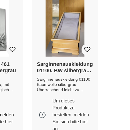
 461
Sarginnenauskleidung
ergrau
01100, BW silbergrau,
Unterlage abgekettelt,
Sarginnenauskleidung 01100
Seitenstreifen mit
, mit
Baumwolle silbergrau.
grauem Taftband
gisch
Überraschend leicht zu
N
Handhaben; mit angenähtem
e Farb-
Taftband -farblich passend-;
Um dieses
ungen
auch zum Verdecken der
Produkt zu
Klammern. Die Ausstattung
 melden
bestellen, melden
besteht aus Seitenstreifen und
gekettelter Unterlage. Optional
tte
hier
Sie sich bitte
hier
können Sie eine farblich
an.