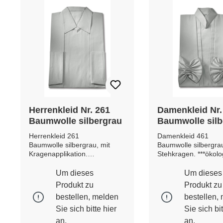
Herrenkleid Nr. 261
Damenkleid Nr.
Baumwolle silbergrau
Baumwolle silb
Herrenkleid 261
Damenkleid 461
Baumwolle silbergrau, mit
Baumwolle silbergrau
Kragenapplikation.
Stehkragen. ***ökolo
***ökologisch geprüft***
geprüft*** ***MADE I
***MADE IN GERMANY***
GERMANY*** Etwaig
Um dieses
Um dieses
Etwaige Farb- und
und Musterabweich
Produkt zu
Produkt zu
Musterabweichungen möglich.
möglich.
bestellen, melden
bestellen,
Sie sich bitte
hier
Sie sich bi
an.
an.