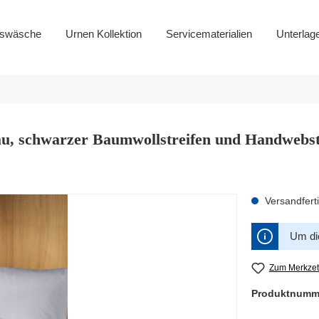
gswäsche
Urnen Kollektion
Servicematerialien
Unterlag
rau, schwarzer Baumwollstreifen und Handwebst
Versandferti
Um die
Zum Merkzet
Produktnumm