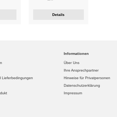
passende Deckengarnitur
erwerben. ***ökologisch
geprüft*** ***MADE IN
Details
GERMANY*** Etwaige Farb-
und Musterabweichungen
möglich.
Informationen
in
Über Uns
Ihre Ansprechpartner
d Lieferbedingungen
Hinweise für Privatpersonen
Datenschutzerklärung
dukt
Impressum