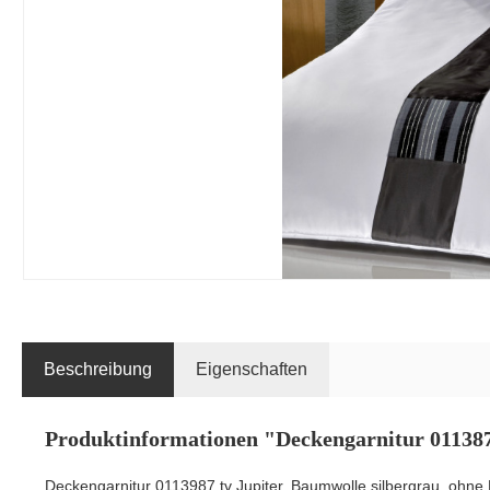
Beschreibung
Eigenschaften
Produktinformationen "Deckengarnitur 011387 
Deckengarnitur 0113987 tv Jupiter, Baumwolle silbergrau, ohne 