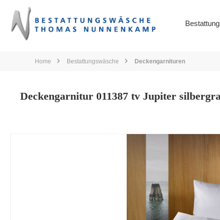
springen
Zur Hauptnavigation springen
Bestattun
Home
Bestattungswäsche
Deckengarnituren
Deckengarnitur 011387 tv Jupiter silberg
Bildergalerie überspringen