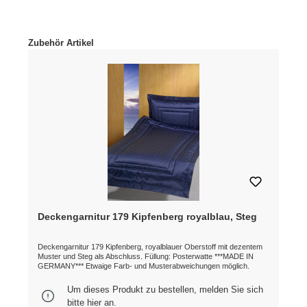
Produktgalerie überspringen
Zubehör Artikel
Deckengarnitur 179 Kipfenberg royalblau, Steg
Deckengarnitur 179 Kipfenberg, royalblauer Oberstoff mit dezentem
Muster und Steg als Abschluss. Füllung: Posterwatte ***MADE IN
GERMANY*** Etwaige Farb- und Musterabweichungen möglich.
Um dieses Produkt zu bestellen, melden Sie sich
bitte
hier
an.