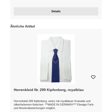
Details
Produktgalerie überspringen
Ähnliche Artikel
Herrenkleid Nr. 299 Kipfenberg, royalblau
Herrenkleid 299 Kipfenberg, weiss mit royalblauer Krawatte und
silberfarbenem Kettchen. ***MADE IN GERMANY*** Etwaige Farb-
und Musterabweichungen möglich.