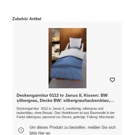
Produktgalerie überspringen
Zubehör Artikel
Deckengarnitur 0112 tv Janus II, Kissen: BW
silbergrau, Decke BW: silbergrau/taubenblau,
Öko-Linie
Deckengarnitur 0112 tv Janus II, zweifarbig, silbergrau und
taubenblau, ohne Besatz. Das Hotelkissen ist aus Baumwolle in der
Farbe silbergrau, passend zur Decke, gefertigt. Füllung: Mischwatte
*** Öko-Linie*** ***MADE IN GERMANY*** Etwaige Farb- und
Musterabweichungen möglich.
Um dieses Produkt zu bestellen, melden Sie sich
bitte
hier
an.