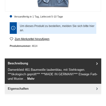
Versandfertig in 1 Tag, Lieferzeit 5-10 Tage
Um dieses Produkt zu bestellen, melden Sie sich bitte
hier
an.
Zum Merkzettel hinzufügen
Produktnummer:
4614
Beschreibung
Damenkleid 461 Baumwolle taubenblau, mit Stehkragen.
***ökologisch geprüft*** ***MADE IN GERMANY*** Etwaige Farb-
und Muster…
Mehr
Eigenschaften