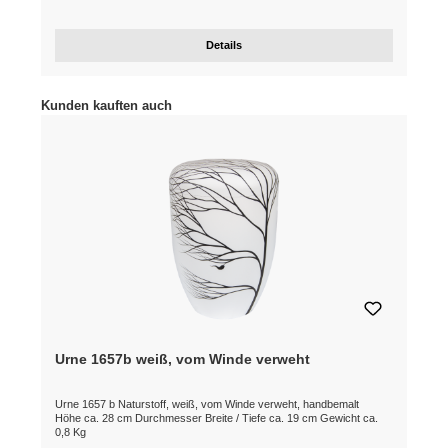
Details
Produktgalerie überspringen
Kunden kauften auch
Urne 1657b weiß, vom Winde verweht
Urne 1657 b Naturstoff, weiß, vom Winde verweht, handbemalt
Höhe ca. 28 cm Durchmesser Breite / Tiefe ca. 19 cm Gewicht ca.
0,8 Kg