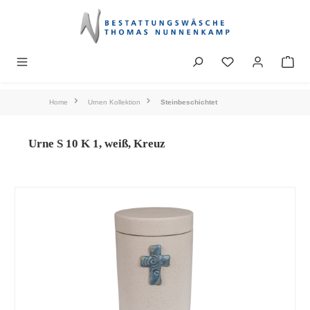
alt springen
Home
Urnen Kollektion
Steinbeschichtet
Urne S 10 K 1, weiß, Kreuz
Bildergalerie überspringen