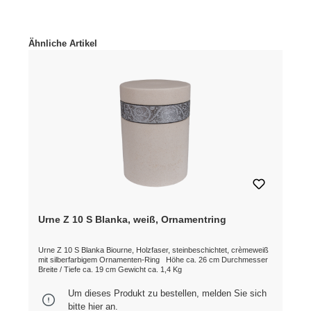
Produktgalerie überspringen
Ähnliche Artikel
Urne Z 10 S Blanka, weiß, Ornamentring
Urne Z 10 S Blanka Biourne, Holzfaser, steinbeschichtet, crèmeweiß
mit silberfarbigem Ornamenten-Ring Höhe ca. 26 cm Durchmesser
Breite / Tiefe ca. 19 cm Gewicht ca. 1,4 Kg
Um dieses Produkt zu bestellen, melden Sie sich
bitte
hier
an.