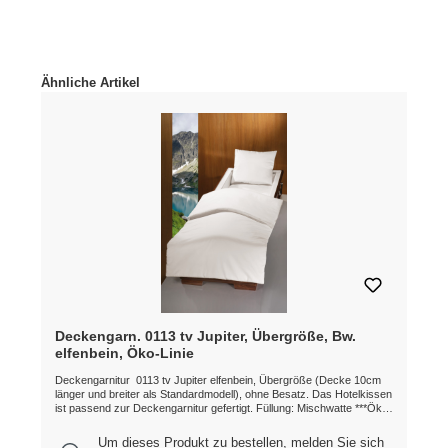
Produktgalerie überspringen
Ähnliche Artikel
Deckengarn. 0113 tv Jupiter, Übergröße, Bw.
elfenbein, Öko-Linie
Deckengarnitur 0113 tv Jupiter elfenbein, Übergröße (Decke 10cm
länger und breiter als Standardmodell), ohne Besatz. Das Hotelkissen
ist passend zur Deckengarnitur gefertigt. Füllung: Mischwatte ***Öko-
Linie*** ***MADE IN GERMANY*** Etwaige Farb- und
Musterabweichungen möglich.
Um dieses Produkt zu bestellen, melden Sie sich