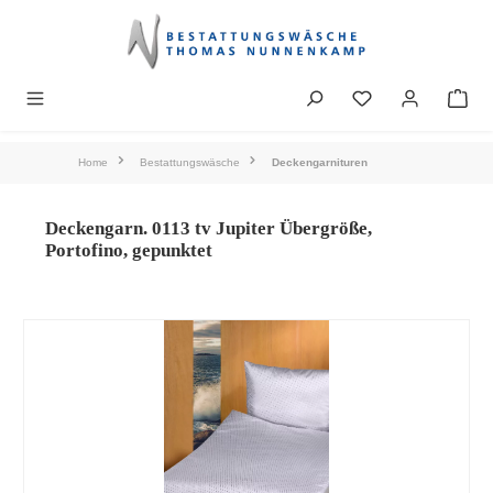
alt springen
Home
Bestattungswäsche
Deckengarnituren
Deckengarn. 0113 tv Jupiter Übergröße,
Portofino, gepunktet
Bildergalerie überspringen