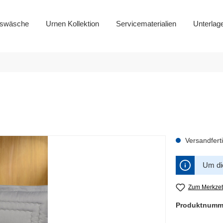
gswäsche
Urnen Kollektion
Servicematerialien
Unterlag
Versandferti
Um die
Zum Merkzet
Produktnumm