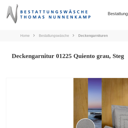
springen
Zur Hauptnavigation springen
Bestattun
Home
Bestattungswäsche
Deckengarnituren
Deckengarnitur 01225 Quiento grau, Steg
Bildergalerie überspringen