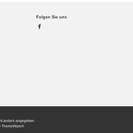
Folgen Sie uns
Facebook
ht anders angegeben.
y
ThemeWare®