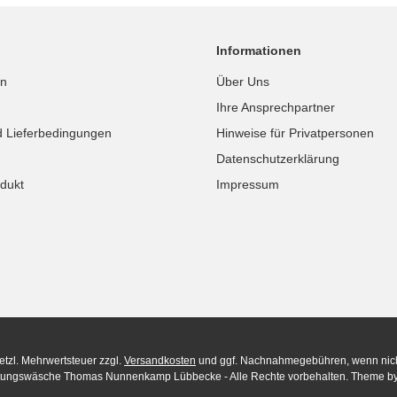
Informationen
in
Über Uns
Ihre Ansprechpartner
d Lieferbedingungen
Hinweise für Privatpersonen
Datenschutzerklärung
dukt
Impressum
setzl. Mehrwertsteuer zzgl.
Versandkosten
und ggf. Nachnahmegebühren, wenn nic
tungswäsche Thomas Nunnenkamp Lübbecke - Alle Rechte vorbehalten. Theme b