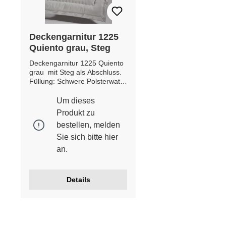
Deckengarnitur 1225
Quiento grau, Steg
Deckengarnitur 1225 Quiento
grau mit Steg als Abschluss.
Füllung: Schwere Polsterwatte
***MADE IN GERMANY***
Etwaige Farb- und
Um dieses
Musterabweichungen möglich.
Produkt zu
bestellen, melden
Sie sich bitte
hier
an.
Details